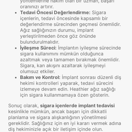
yöntemlerine hakim olan bir uzman, başarı
oranınızı artırır.
Tedavi Öncesi Değerlendirme:
Sigara
içenlerin, tedavi öncesinde kapsamlı bir
değerlendirme sürecinden geçmesi önemlidir.
Ağız sağlığınızın durumu, implant
yerleştirilmeden önce göz önünde
bulundurulmalıdır.
İyileşme Süreci:
İmplantın iyileşme sürecinde
sigara kullanımını mümkün olduğunca
azaltmak veya tamamen bırakmak önemlidir.
Sigara, kan akışını azaltarak iyileşmeyi
olumsuz etkiler.
Bakım ve Kontrol:
İmplant sonrası düzenli diş
hekimi kontrolleri yaparak, tedavi sürecini
izlemeye devam edin. Heathier ağız sağlığı
için sigara kullanmamaya özen gösterin.
Sonuç olarak,
sigara içenlerde implant tedavisi
kesinlikle mümkün, ancak başarı için dikkatli
planlama ve sigara alışkanlığının yönetilmesi
gereklidir. Sağlığınız için en iyi kararı vermek adına
diş hekiminizle açık bir iletişim içinde olun.