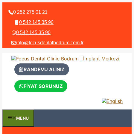
İçeriğe
atla
0 252 275 01 21
0 542 145 35 90
0 542 145 35 90
info@focusdentalbodrum.com.tr
RANDEVU ALINIZ
FİYAT SORUNUZ
MENU