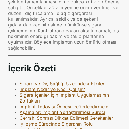
şekilde tamamlanması için oldukça kritik bir öneme
sahiptir. Öncelikle, ağız hijyenine önem verilmeli ve
düzenli diş fırçalama ile ağız gargarası
kullanılmalıdır. Ayrıca, asidik ya da şekerli
gıdalardan kaçınılmalı ve mümkünse sigara
içilmemelidir. Kontrol randevuları aksatılmamalı, diş
hekiminin önerdiği bakım ve takip planlarına
uyulmalıdır. Böylece implantın uzun ömürlü olması
sağlanabilir..
İçerik Özeti
Sigara ve Diş Sağlığı Üzerindeki Etkileri
İmplant Nedir ve Nasıl Çalışır?
Sigara İçenler İçin İmplant Uygulamasının
Zorlukları
İmplant Tedavisi Öncesi Değerlendirmeler
Aşamalar: İmplant Yerleştirilmesi Süreci
Cerrahi Sonrası Dikkat Edilmesi Gerekenler
İyileşme Sürecinde Sigaranın Rolü