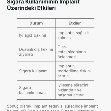
Sigara Kullanımının İmplant
Üzerindeki Etkileri
Durum
Etkiler
İmplantın sağlıklı
İyi ağız bakımı
kalması
Olası
Düzenli diş hekimi
enfeksiyonların
ziyareti
önlenmesi
İmplantın
Sigara kullanımı
reddedilme riskini
artırır
İyileşme sürecini
Sigara
hızlandırır ve
kullanılmaması
başarıyı artırır
Sonuç olarak, implant tedavisi sürecinde implant