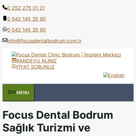
İçeriğe
0 252 275 01 21
atla
0 542 145 35 90
0 542 145 35 90
info@focusdentalbodrum.com.tr
RANDEVU ALINIZ
FİYAT SORUNUZ
MENU
Focus Dental Bodrum
Sağlık Turizmi ve