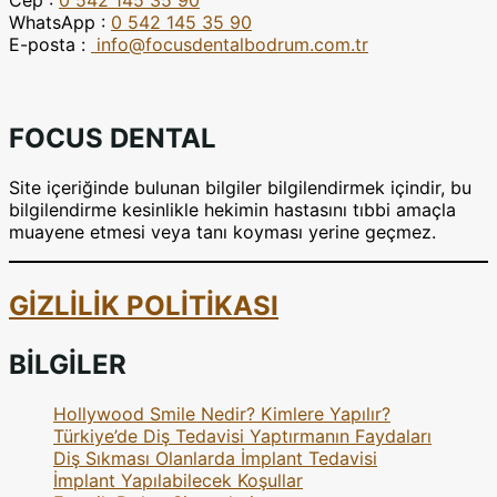
WhatsApp :
0 542 145 35 90
E-posta :
info@focusdentalbodrum.com.tr
FOCUS DENTAL
Site içeriğinde bulunan bilgiler bilgilendirmek içindir, bu
bilgilendirme kesinlikle hekimin hastasını tıbbi amaçla
muayene etmesi veya tanı koyması yerine geçmez.
GİZLİLİK POLİTİKASI
BİLGİLER
Hollywood Smile Nedir? Kimlere Yapılır?
Türkiye’de Diş Tedavisi Yaptırmanın Faydaları
Diş Sıkması Olanlarda İmplant Tedavisi
İmplant Yapılabilecek Koşullar