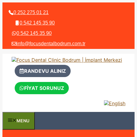
İçeriğe
atla
0 252 275 01 21
0 542 145 35 90
0 542 145 35 90
info@focusdentalbodrum.com.tr
RANDEVU ALINIZ
FİYAT SORUNUZ
MENU