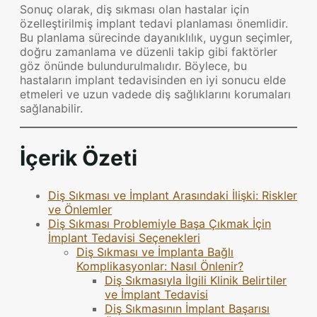
Sonuç olarak, diş sıkması olan hastalar için
özelleştirilmiş implant tedavi planlaması önemlidir.
Bu planlama sürecinde dayanıklılık, uygun seçimler,
doğru zamanlama ve düzenli takip gibi faktörler
göz önünde bulundurulmalıdır. Böylece, bu
hastaların implant tedavisinden en iyi sonucu elde
etmeleri ve uzun vadede diş sağlıklarını korumaları
sağlanabilir.
İçerik Özeti
Diş Sıkması ve İmplant Arasındaki İlişki: Riskler
ve Önlemler
Diş Sıkması Problemiyle Başa Çıkmak İçin
İmplant Tedavisi Seçenekleri
Diş Sıkması ve İmplanta Bağlı
Komplikasyonlar: Nasıl Önlenir?
Diş Sıkmasıyla İlgili Klinik Belirtiler
ve İmplant Tedavisi
Diş Sıkmasının İmplant Başarısı