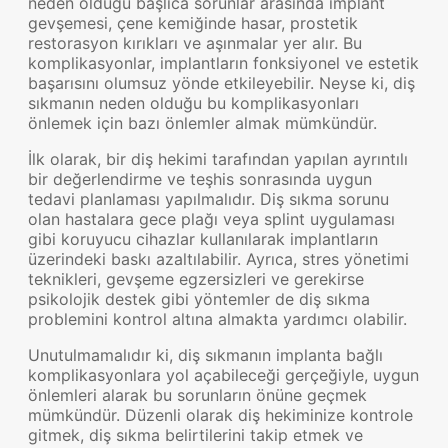
neden olduğu başlıca sorunlar arasında implant
gevşemesi, çene kemiğinde hasar, prostetik
restorasyon kırıkları ve aşınmalar yer alır. Bu
komplikasyonlar, implantların fonksiyonel ve estetik
başarısını olumsuz yönde etkileyebilir. Neyse ki, diş
sıkmanın neden olduğu bu komplikasyonları
önlemek için bazı önlemler almak mümkündür.
İlk olarak, bir diş hekimi tarafından yapılan ayrıntılı
bir değerlendirme ve teşhis sonrasında uygun
tedavi planlaması yapılmalıdır. Diş sıkma sorunu
olan hastalara gece plağı veya splint uygulaması
gibi koruyucu cihazlar kullanılarak implantların
üzerindeki baskı azaltılabilir. Ayrıca, stres yönetimi
teknikleri, gevşeme egzersizleri ve gerekirse
psikolojik destek gibi yöntemler de diş sıkma
problemini kontrol altına almakta yardımcı olabilir.
Unutulmamalıdır ki, diş sıkmanın implanta bağlı
komplikasyonlara yol açabileceği gerçeğiyle, uygun
önlemleri alarak bu sorunların önüne geçmek
mümkündür. Düzenli olarak diş hekiminize kontrole
gitmek, diş sıkma belirtilerini takip etmek ve