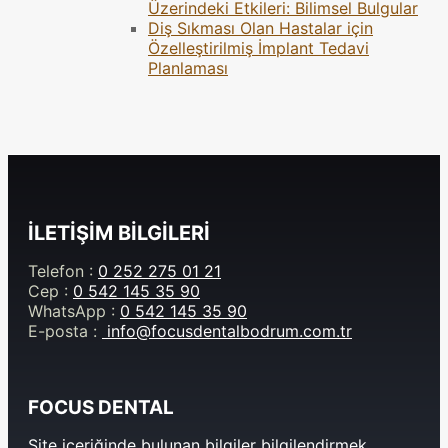
Üzerindeki Etkileri: Bilimsel Bulgular
Diş Sıkması Olan Hastalar için
Özelleştirilmiş İmplant Tedavi
Planlaması
İLETİŞİM BİLGİLERİ
Telefon :
0 252 275 01 21
Cep :
0 542 145 35 90
WhatsApp :
0 542 145 35 90
E-posta :
info@focusdentalbodrum.com.tr
FOCUS DENTAL
Site içeriğinde bulunan bilgiler bilgilendirmek